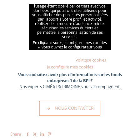
pouvoir le visualiser, vous devez accepter
l’usage étant opéré par ce tiers avec vos
données, qui pourront être utilisées pour
vous afficher des publicités personnalisées
par rapport à votre profil et activité,
réaliser de la mesure d’audience, mieux
sécuriser les services du tiers et
permettre la personnalisation de ses
services.
En cliquant sur « Je configure mes cookies
», vous ouvrez le configurateur vous
permettant d’accepter ou de refuser les
cookies et autres traceurs susmentionnés
conformément à notre
Politique cookies
Je configure mes cookies
Vous souhaitez avoir plus d’informations sur les fonds
entreprises 1 de la BPI ?
Nos experts CIMÉA PATRIMOINE vous accompagnent.
NOUS CONTACTER
Share