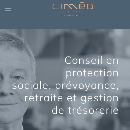
Conseil en
protection
sociale, prévoyance,
retraite et gestion
de trésorerie