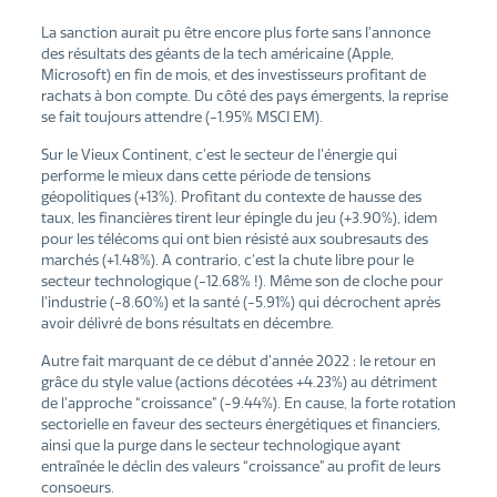
La sanction aurait pu être encore plus forte sans l’annonce
des résultats des géants de la tech américaine (Apple,
Microsoft) en fin de mois, et des investisseurs profitant de
rachats à bon compte. Du côté des pays émergents, la reprise
se fait toujours attendre (-1.95% MSCI EM).
Sur le Vieux Continent, c’est le secteur de l’énergie qui
performe le mieux dans cette période de tensions
géopolitiques (+13%). Profitant du contexte de hausse des
taux, les financières tirent leur épingle du jeu (+3.90%), idem
pour les télécoms qui ont bien résisté aux soubresauts des
marchés (+1.48%). A contrario, c’est la chute libre pour le
secteur technologique (-12.68% !). Même son de cloche pour
l’industrie (-8.60%) et la santé (-5.91%) qui décrochent après
avoir délivré de bons résultats en décembre.
Autre fait marquant de ce début d’année 2022 : le retour en
grâce du style value (actions décotées +4.23%) au détriment
de l’approche “croissance” (-9.44%). En cause, la forte rotation
sectorielle en faveur des secteurs énergétiques et financiers,
ainsi que la purge dans le secteur technologique ayant
entraînée le déclin des valeurs “croissance” au profit de leurs
consoeurs.