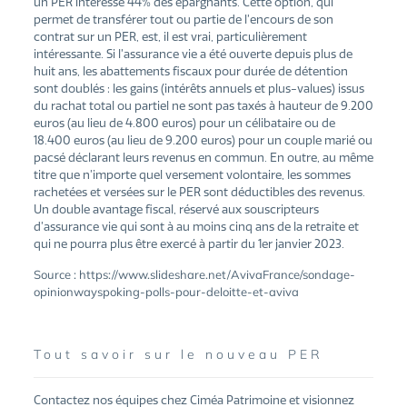
un PER intéresse 44% des épargnants. Cette option, qui
permet de transférer tout ou partie de l’encours de son
contrat sur un PER, est, il est vrai, particulièrement
intéressante. Si l’assurance vie a été ouverte depuis plus de
huit ans, les abattements fiscaux pour durée de détention
sont doublés : les gains (intérêts annuels et plus-values) issus
du rachat total ou partiel ne sont pas taxés à hauteur de 9.200
euros (au lieu de 4.800 euros) pour un célibataire ou de
18.400 euros (au lieu de 9.200 euros) pour un couple marié ou
pacsé déclarant leurs revenus en commun. En outre, au même
titre que n’importe quel versement volontaire, les sommes
rachetées et versées sur le PER sont déductibles des revenus.
Un double avantage fiscal, réservé aux souscripteurs
d’assurance vie qui sont à au moins cinq ans de la retraite et
qui ne pourra plus être exercé à partir du 1er janvier 2023.
Source : https://www.slideshare.net/AvivaFrance/sondage-
opinionwayspoking-polls-pour-deloitte-et-aviva
Tout savoir sur le nouveau PER
Contactez nos équipes chez Ciméa Patrimoine et visionnez