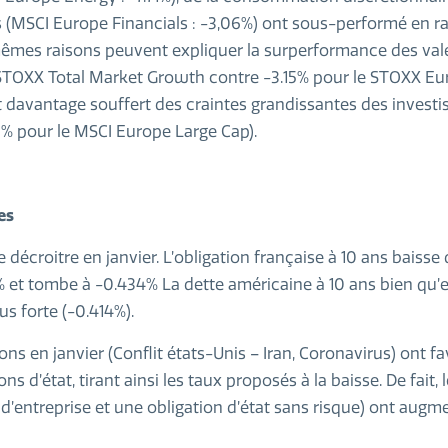
 (MSCI Europe Financials : -3,06%) ont sous-performé en ra
mêmes raisons peuvent expliquer la surperformance des val
 STOXX Total Market Growth contre -3.15% pour le STOXX Eu
ont davantage souffert des craintes grandissantes des investi
9% pour le MSCI Europe Large Cap).
es
 décroitre en janvier. L’obligation française à 10 ans baiss
 et tombe à -0.434% La dette américaine à 10 ans bien qu’el
lus forte (-0.414%).
 en janvier (Conflit états-Unis – Iran, Coronavirus) ont fav
ns d’état, tirant ainsi les taux proposés à la baisse. De fait,
 d’entreprise et une obligation d’état sans risque) ont augm