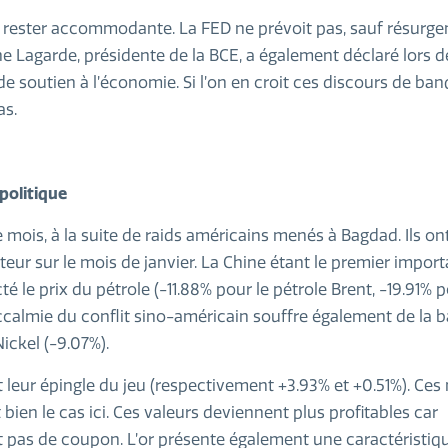
e rester accommodante. La FED ne prévoit pas, sauf résurg
ine Lagarde, présidente de la BCE, a également déclaré lors 
e soutien à l’économie. Si l’on en croit ces discours de ban
as.
politique
 mois, à la suite de raids américains menés à Bagdad. Ils on
ecteur sur le mois de janvier. La Chine étant le premier impor
 le prix du pétrole (-11.88% pour le pétrole Brent, -19.91% po
accalmie du conflit sino-américain souffre également de la b
Nickel (-9.07%).
nt leur épingle du jeu (respectivement +3.93% et +0.51%). Ce
 bien le cas ici. Ces valeurs deviennent plus profitables car
nt pas de coupon. L’or présente également une caractéristiq