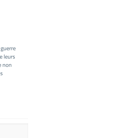
a guerre
e leurs
ue non
es