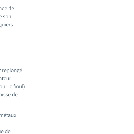
ence de
de son
quiers
t replongé
tateur
ur le fioul).
aisse de
s métaux
ue de