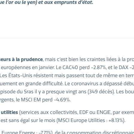
ue l’or ou le yen) et aux emprunts d’état.
seurs à la prudence
, mais c’est bien les craintes liées à la p
s européennes en janvier. Le CAC40 perd -2.87%, et le DAX -
. Les États-Unis résistent mais passent tout de même en terr
quement en grande difficulté. Le coronavirus a dépassé début
isode du Sras il y a presque vingt ans (349 décès). Les bo
rgents, le MSCI EM perd -4.69%.
s
utilities
(services aux collectivités, EDF ou ENGIE, par exem
st sans égal sur le mois (MSCI Europe Utilities : +8.13%).
I Europe Energy : -7.71%), de la consommation discrétionnai