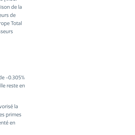
ison de la
eurs de
rope Total
sseurs
e de -0.305%
le reste en
orisé la
 les primes
enté en