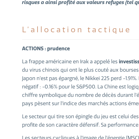
risques a ainsi profité aux valeurs refuges (tel q
L’allocation tactique
ACTIONS : prudence
La frappe américaine en Irak a appelé les
investis
du virus chinois qui ont le plus couté aux bourse
Japon n’est pas épargné, le Nikkei 225 perd -1.91%
négatif : -0.16% pour le S&P500. La Chine est logi
chiffre symbolique du nombre de décès durant l’ép
pays pèsent sur l’indice des marchés actions éme
Le secteur qui tire son épingle du jeu est celui de
profite de son caractère défensif. Sa performance e
Les secteurs cycliques à l’image de l’énergie (MSC