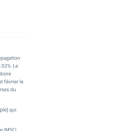
ropagation
2.02%. Le
itoire
 février le
urses du
ple) qui
re (MSCI