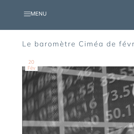
Le baromètre Ciméa de fév
20
Fév