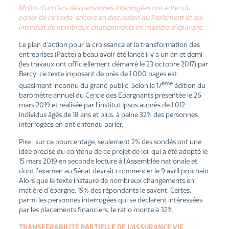
Moins d’un tiers des personnes interrogées ont entendu
parler de ce texte, encore en discussion au Parlement et qui
introduit de nombreux changements en matière d’épargne.
Le plan d’action pour la croissance et la transformation des
entreprises (Pacte) a beau avoir été lancé il y a un an et demi
(les travaux ont officiellement démarré le 23 octobre 2017) par
Bercy, ce texte imposant de près de 1.000 pages est
ème
quasiment inconnu du grand public. Selon la 17
édition du
baromètre annuel du Cercle des Epargnants présentée le 26
mars 2019 et réalisée par l’institut Ipsos auprès de 1.012
individus âgés de 18 ans et plus, à peine 32% des personnes
interrogées en ont entendu parler.
Pire : sur ce pourcentage, seulement 2% des sondés ont une
idée précise du contenu de ce projet de loi, qui a été adopté le
15 mars 2019 en seconde lecture à l’Assemblée nationale et
dont l’examen au Sénat devrait commencer le 9 avril prochain.
Alors que le texte instaure de nombreux changements en
matière d’épargne, 19% des répondants le savent. Certes,
parmi les personnes interrogées qui se déclarent intéressées
par les placements financiers, le ratio monte à 32%.
TRANSFÉRABILITÉ PARTIELLE DE L’ASSURANCE VIE