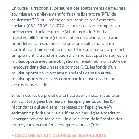
En outre, la fraction supérieure à ces abattements demeurera
soumise à un prélèvement forfaitaire libératoire (PFL) de
seulement 7,5% qui, même en ajoutant les prélèvements
sociaux (CSG, CRDS…) à 17,2%, est mieux disant comparé au
prélèvement forfaire unique (« flat tax ») de 30%. La
transférabilité interne (et le maintien des avantages fiscaux
pour détention) sera possible quel que soit la nature du
contrat. Contrairement au dispositif « Fourgous » qui permet
uniquement la transformation d’un monosupport en euros en
multisupports avec une obligation d’investir au moins 20% de
l’encours dans des unités de compte (UC), les fonds d’un
multisupports pourront être transférés dans un autre
multisupports et ce, sans contrepartie d’investissements
accrus dans des UC.
Si les mesures du projet de loi Pacte sont méconnues, elles
sont plutôt jugées bonnes par les épargnants. Sur les 191
répondants qui se disent intéressés par l’épargne, 44%
estiment « prioritaire » la clarification des règles encadrant
l’épargne retraite. Idem pour la diminution de la fiscalité des
employeurs en matière d’épargne salariale (40%).
HOMOGÉNÉISATION DES RÈGLES DES PRODUITS