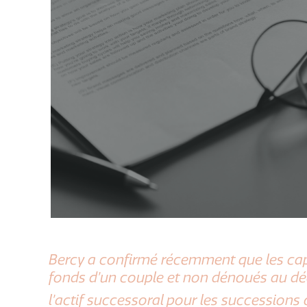
Bercy a confirmé récemment que les capi
fonds d’un couple et non dénoués au dé
l’actif successoral pour les successions