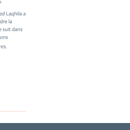
6
ed Laqhila a
dre la
e suit dans
ions
res,