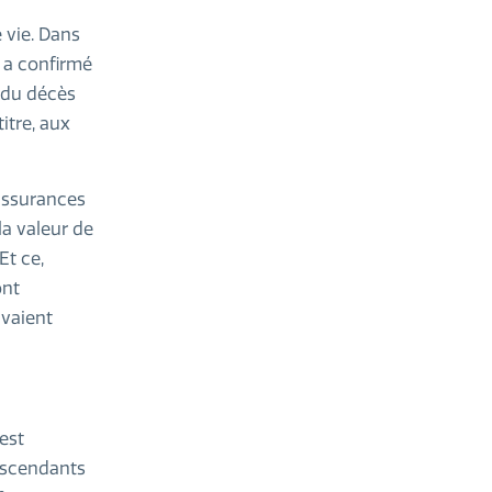
 vie. Dans
 a confirmé
 du décès
titre, aux
 assurances
la valeur de
Et ce,
ont
avaient
’est
descendants