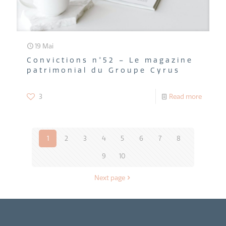
19 Mai
Convictions n°52 – Le magazine
patrimonial du Groupe Cyrus
3
Read more
1
2
3
4
5
6
7
8
9
10
Next page